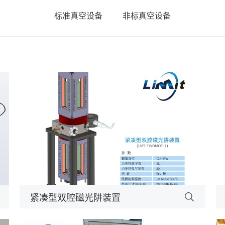
标准真空设备
非标真空设备
紧凑型双腔磁光阱装置