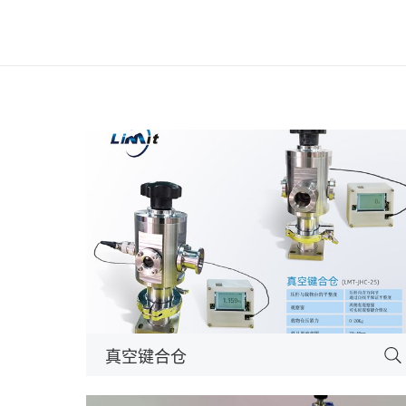
真空键合仓