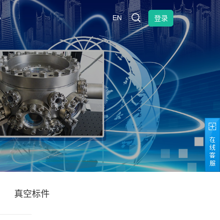
心
EN
登录
真空标件