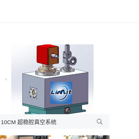
10CM 超稳腔真空系统